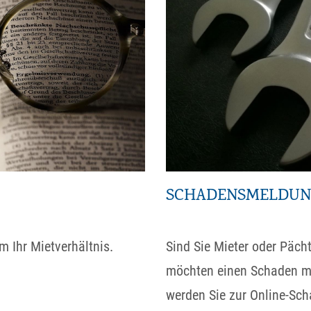
SCHADENSMELDU
m Ihr Mietverhältnis.
Sind Sie Mieter oder Päch
möchten einen Schaden me
werden Sie zur Online-Sch