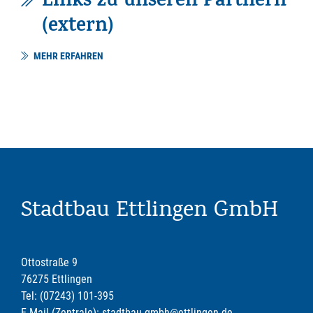
Links zu unseren Partnern
(extern)
MEHR ERFAHREN
Stadtbau Ettlingen GmbH
Ottostraße 9
76275 Ettlingen
Tel: (07243) 101-395
E-Mail (Zentrale): stadtbau-gmbh@ettlingen.de