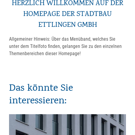
HERZLICH WILLKOMMEN AUF DER
HOMEPAGE DER STADTBAU
ETTLINGEN GMBH
Allgemeiner Hinweis: Über das Menüband, welches Sie
unter dem Titelfoto finden, gelangen Sie zu den einzelnen
Themenbereichen dieser Homepage!
Quelle
(Foto):
OH!
Oliver
Hurst
Das könnte Sie
Fotograf,
Rastatt
interessieren: