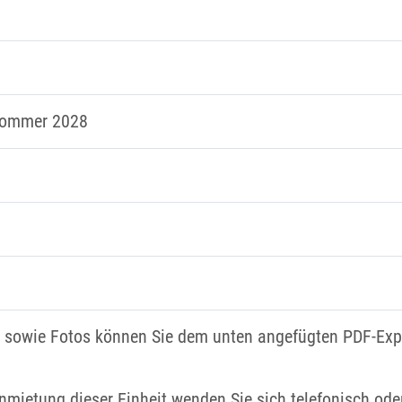
tsommer 2028
n sowie Fotos können Sie dem unten angefügten PDF-Ex
nmietung dieser Einheit wenden Sie sich telefonisch oder