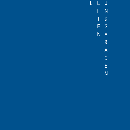
E
E
U
I
N
T
D
E
G
N
A
R
A
G
E
N