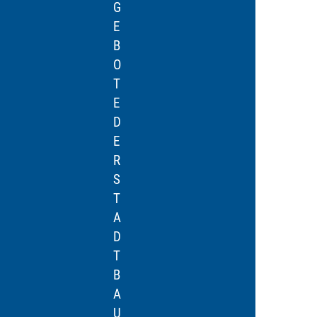
G
R
E
E
S
R
B
C
N
O
H
D
T
A
E
E
D
R
D
E
S
E
N
T
R
S
A
S
M
D
T
E
T
A
L
B
D
D
A
T
U
U
B
N
E
A
G
T
U
F
T