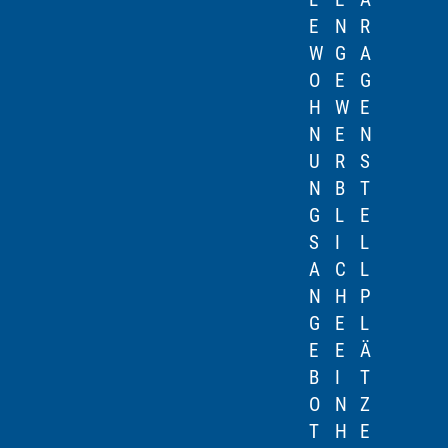
E
N
R
W
G
A
O
E
G
H
W
E
N
E
N
U
R
S
N
B
T
G
L
E
S
I
L
A
C
L
N
H
P
G
E
L
E
E
Ä
B
I
T
O
N
Z
T
H
E