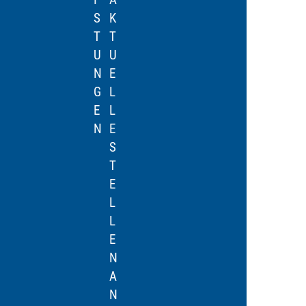
S
K
N
E
T
T
L
R
U
U
I
N
N
E
N
E
G
L
E
L
E
L
-
I
N
E
F
N
S
O
K
T
R
S
E
M
Z
L
U
U
L
L
P
E
A
A
N
R
R
A
Z
T
N
U
N